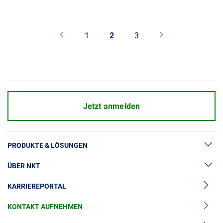
1
2
3
Jetzt anmelden
PRODUKTE & LÖSUNGEN
ÜBER NKT
Hochspannung
KARRIEREPORTAL
Kabelgarnituren
News & Presse
Mittelspannungskabel
KONTAKT AUFNEHMEN
Unsere Geschichte