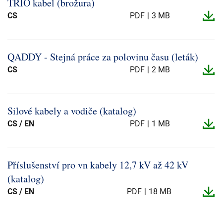
TRIO kabel (brožura)
CS
PDF
3 MB
QADDY -​ Stejná práce za polovinu času (leták)
CS
PDF
2 MB
Silové kabely a vodiče (katalog)
CS / EN
PDF
1 MB
Příslušenství pro vn kabely 12,7 kV až 42 kV
(katalog)
CS / EN
PDF
18 MB