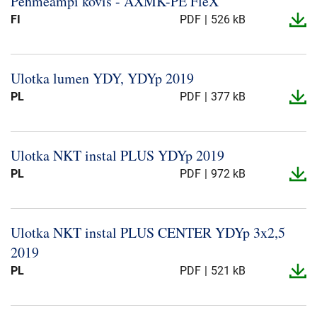
Pehmeämpi kovis -​ AXMK-​PE FleX
Über uns
FI
PDF
526 kB
Geschäftsführung
Nachhaltigkeit
Ulotka lumen YDY, YDYp 2019
Unsere Geschichte
PL
PDF
377 kB
Produktion
Karriere
Europacable
Ulotka NKT instal PLUS YDYp 2019
PL
PDF
972 kB
Einkauf
Ulotka NKT instal PLUS CENTER YDYp 3x2,5
2019
PL
PDF
521 kB