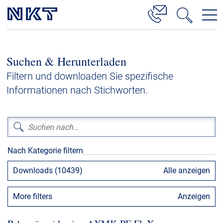
Produkte & Lösungen
Suchen & Herunterladen
Hochspannung
Filtern und downloaden Sie spezifische
Kabelservice
Informationen nach Stichworten.
Mittelspannung
Niederspannung
Kabelgarnituren
Nach Kategorie filtern
Referenzen
Downloads (10439)
Alle anzeigen
Downloads
More filters
Anzeigen
Presse & Events