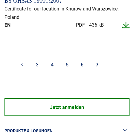
BS OHSAS 18001:2007
Über uns
Certificate for our location in Knurow and Warszowice,
Poland
Geschäftsführung
Nachhaltigkeit
EN
PDF
436 kB
Unsere Geschichte
Produktion
Karriere
Europacable
3
4
5
6
7
Einkauf
Jetzt anmelden
PRODUKTE & LÖSUNGEN