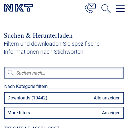
Produkte & Lösungen
Suchen & Herunterladen
Hochspannung
Filtern und downloaden Sie spezifische
Kabelservice
Informationen nach Stichworten.
Mittelspannung
Niederspannung
Kabelgarnituren
Nach Kategorie filtern
Referenzen
Downloads (10442)
Alle anzeigen
Downloads
More filters
Anzeigen
Presse & Events