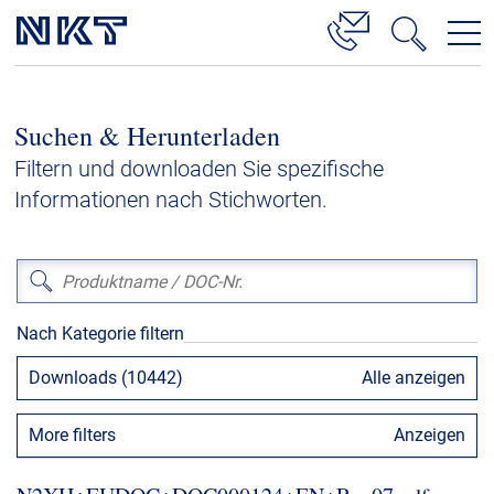
Produkte & Lösungen
Suchen & Herunterladen
Hochspannung
Filtern und downloaden Sie spezifische
Kabelservice
Informationen nach Stichworten.
Mittelspannung
Niederspannung
Kabelgarnituren
Nach Kategorie filtern
Referenzen
Downloads (10442)
Alle anzeigen
Downloads
More filters
Anzeigen
Presse & Events