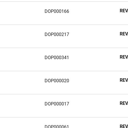
REV
DOP000166
REV
DOP000217
REV
REV
REV
DOP000341
REV
REV
REV
REV
REV
DOP000020
REV
REV
DOP000017
REV
DOP000061