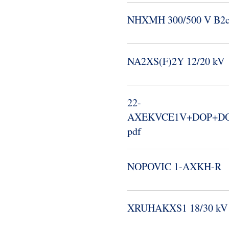
NHXMH 300/500 V B2
NA2XS(F)2Y 12/20 kV
22-​
AXEKVCE1V+DOP+DOP
pdf
NOPOVIC 1-​AXKH-​R
XRUHAKXS1 18/30 kV