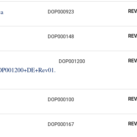
ca
REV
DOP000923
REV
REV
REV
DOP000148
REV
REV
REV
DOP001200
001200+DE+Rev01.​
REV
REV
REV
DOP000100
REV
DOP000167