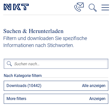
Produkte & Lösungen
Suchen & Herunterladen
Hochspannung
Filtern und downloaden Sie spezifische
Kabelservice
Informationen nach Stichworten.
Mittelspannung
Niederspannung
Kabelgarnituren
Nach Kategorie filtern
Referenzen
Downloads (10442)
Alle anzeigen
Downloads
More filters
Anzeigen
Presse & Events