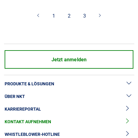
Über uns
1
2
3
Geschäftsführung
Nachhaltigkeit
Unsere Geschichte
Produktion
Karriere
Jetzt anmelden
Europacable
Einkauf
PRODUKTE & LÖSUNGEN
ÜBER NKT
Hochspannung
KARRIEREPORTAL
Kabelgarnituren
News & Presse
Mittelspannungskabel
KONTAKT AUFNEHMEN
Unsere Geschichte
Niederspannungskabel
Investoren
WHISTLEBLOWER-HOTLINE