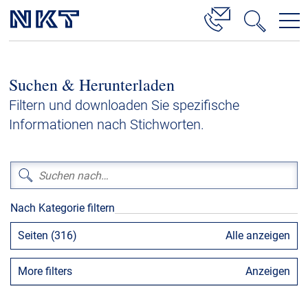
Produkte & Lösungen
Suchen & Herunterladen
Hochspannung
Filtern und downloaden Sie spezifische
Kabelservice
Informationen nach Stichworten.
Mittelspannung
Niederspannung
Kabelgarnituren
Nach Kategorie filtern
Referenzen
Seiten (316)
Alle anzeigen
Downloads
More filters
Anzeigen
Presse & Events