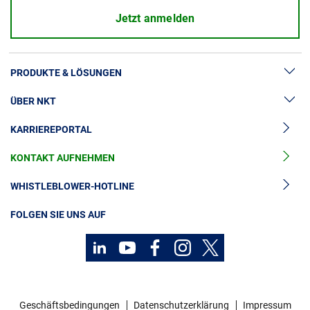
Jetzt anmelden
PRODUKTE & LÖSUNGEN
ÜBER NKT
Hochspannung
KARRIEREPORTAL
Kabelgarnituren
News & Presse
Mittelspannungskabel
KONTAKT AUFNEHMEN
Unsere Geschichte
Niederspannungskabel
Investoren
WHISTLEBLOWER-HOTLINE
Kabelservice
Nachhaltigkeit
FOLGEN SIE UNS AUF
Kontakt
Karriere
Investoren
Geschäftsbedingungen
Datenschutzerklärung
Impressum