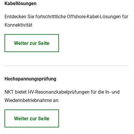
Kabellösungen
Über uns
Entdecken Sie fortschrittliche Offshore-Kabel-Lösungen für
Geschäftsführung
Nachhaltigkeit
Konnektivität
Unsere Geschichte
Produktion
Weiter zur Seite
Karriere
Europacable
Einkauf
Hochspannungsprüfung
NKT bietet HV-Resonanzkabelprüfungen für die In- und
Wiederinbetriebnahme an.
Weiter zur Seite