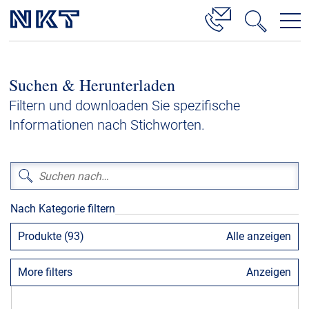
Produkte & Lösungen
Suchen & Herunterladen
Hochspannung
Filtern und downloaden Sie spezifische
Kabelservice
Informationen nach Stichworten.
Mittelspannung
Niederspannung
Kabelgarnituren
Nach Kategorie filtern
Referenzen
Produkte (93)
Alle anzeigen
Downloads
More filters
Anzeigen
Presse & Events