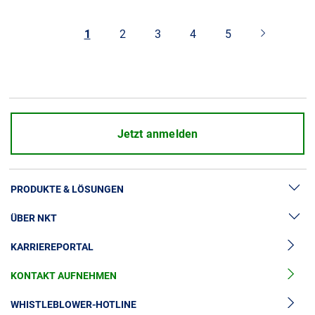
1
2
3
4
5
Jetzt anmelden
PRODUKTE & LÖSUNGEN
ÜBER NKT
Hochspannung
KARRIEREPORTAL
Kabelgarnituren
News & Presse
Mittelspannungskabel
KONTAKT AUFNEHMEN
Unsere Geschichte
Niederspannungskabel
Investoren
WHISTLEBLOWER-HOTLINE