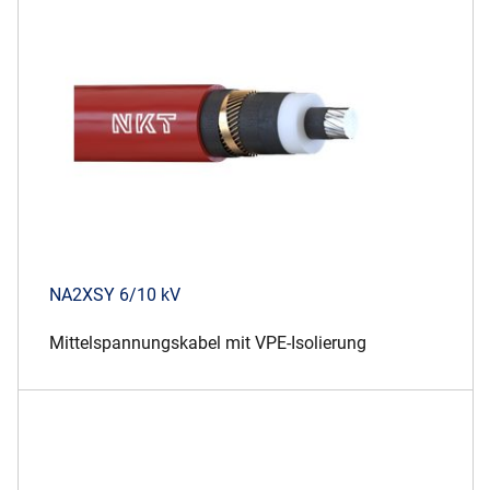
Über uns
Geschäftsführung
Nachhaltigkeit
Unsere Geschichte
Produktion
Karriere
Europacable
Einkauf
NA2XSY 6/10 kV
Mittelspannungskabel mit VPE-Isolierung