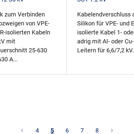
k zum Verbinden
Kabelendverschluss 
bzweigen von VPE-
Silikon für VPE- und 
R-isolierten Kabeln
isolierte Kabel 1- ode
kV mit
adrig mit Al- oder Cu-
querschnitt 25-630
Leitern für 6,6/7,2 kV. 
30 A...
4
5
6
7
8