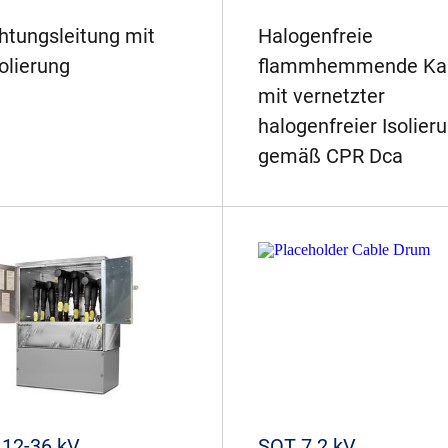
htungsleitung mit
Halogenfreie
olierung
flammhemmende Ka
mit vernetzter
halogenfreier Isolier
gemäß CPR Dca
12-36 kV
SOT 7.2 kV