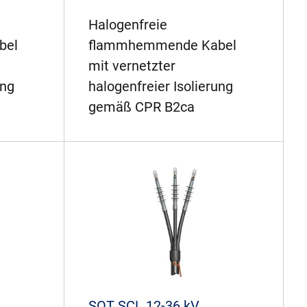
Halogenfreie
bel
flammhemmende Kabel
mit vernetzter
ung
halogenfreier Isolierung
gemäß CPR B2ca
SOT SCL 12-36 kV