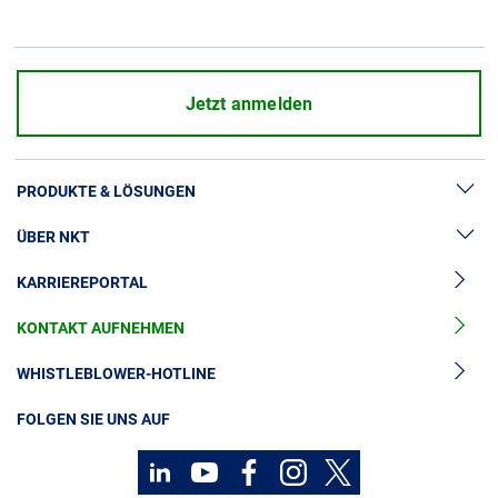
Über uns
Geschäftsführung
Nachhaltigkeit
Jetzt anmelden
Unsere Geschichte
Produktion
PRODUKTE & LÖSUNGEN
Karriere
Europacable
ÜBER NKT
Hochspannung
Einkauf
KARRIEREPORTAL
Kabelgarnituren
News & Presse
Mittelspannungskabel
KONTAKT AUFNEHMEN
Unsere Geschichte
Niederspannungskabel
Investoren
WHISTLEBLOWER-HOTLINE
Kabelservice
Nachhaltigkeit
FOLGEN SIE UNS AUF
Kontakt