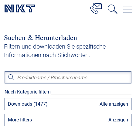
Produkte & Lösungen
Suchen & Herunterladen
Hochspannung
Filtern und downloaden Sie spezifische
Kabelservice
Informationen nach Stichworten.
Mittelspannung
Niederspannung
Kabelgarnituren
Nach Kategorie filtern
Referenzen
Downloads (1477)
Alle anzeigen
Downloads
More filters
Anzeigen
Presse & Events