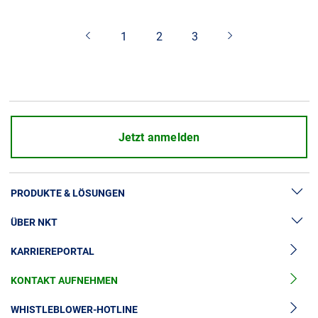
Über uns
1
2
3
Geschäftsführung
Nachhaltigkeit
Unsere Geschichte
Produktion
Karriere
Jetzt anmelden
Europacable
Einkauf
PRODUKTE & LÖSUNGEN
ÜBER NKT
Hochspannung
KARRIEREPORTAL
Kabelgarnituren
News & Presse
Mittelspannungskabel
KONTAKT AUFNEHMEN
Unsere Geschichte
Niederspannungskabel
Investoren
WHISTLEBLOWER-HOTLINE