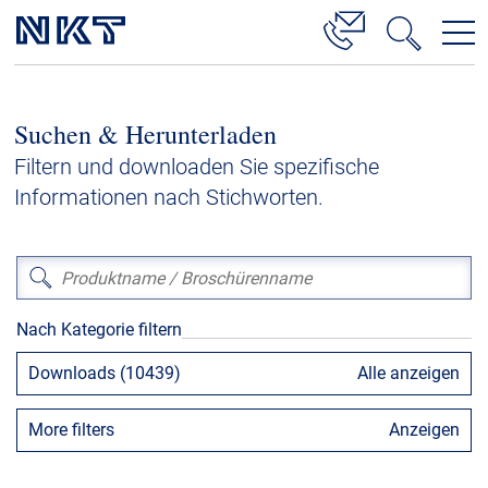
Produkte & Lösungen
Suchen & Herunterladen
Hochspannung
Filtern und downloaden Sie spezifische
Kabelservice
Informationen nach Stichworten.
Mittelspannung
Niederspannung
Kabelgarnituren
Nach Kategorie filtern
Referenzen
Downloads (10439)
Alle anzeigen
Downloads
More filters
Anzeigen
Presse & Events