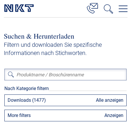
Produkte & Lösungen
Suchen & Herunterladen
Hochspannung
Filtern und downloaden Sie spezifische
Kabelservice
Informationen nach Stichworten.
Mittelspannung
Niederspannung
Kabelgarnituren
Nach Kategorie filtern
Referenzen
Downloads (1477)
Alle anzeigen
Downloads
More filters
Anzeigen
Presse & Events