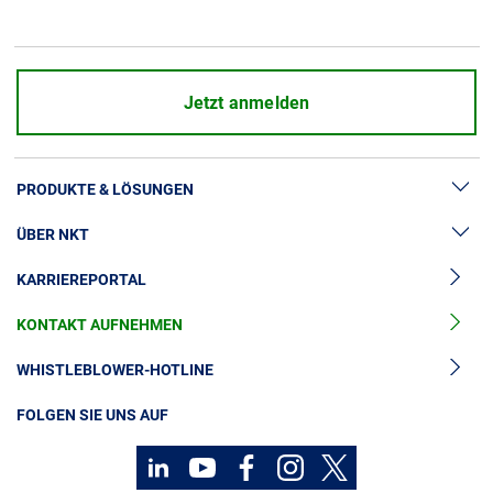
Über uns
Geschäftsführung
Nachhaltigkeit
Jetzt anmelden
Unsere Geschichte
Produktion
PRODUKTE & LÖSUNGEN
Karriere
Europacable
ÜBER NKT
Hochspannung
Einkauf
KARRIEREPORTAL
Kabelgarnituren
News & Presse
Mittelspannungskabel
KONTAKT AUFNEHMEN
Unsere Geschichte
Niederspannungskabel
Investoren
WHISTLEBLOWER-HOTLINE
Kabelservice
Nachhaltigkeit
FOLGEN SIE UNS AUF
Kontakt