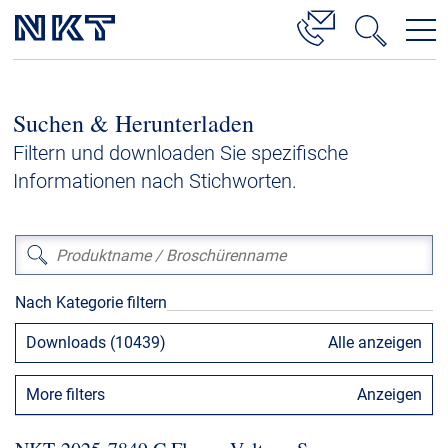
Produkte & Lösungen
Suchen & Herunterladen
Hochspannung
Filtern und downloaden Sie spezifische
Kabelservice
Informationen nach Stichworten.
Mittelspannung
Niederspannung
Kabelgarnituren
Nach Kategorie filtern
Referenzen
Downloads (10439)
Alle anzeigen
Downloads
More filters
Anzeigen
Presse & Events