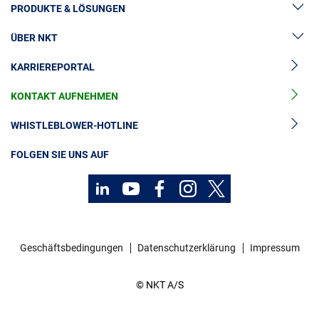
PRODUKTE & LÖSUNGEN
ÜBER NKT
Hochspannung
KARRIEREPORTAL
Kabelgarnituren
News & Presse
Mittelspannungskabel
KONTAKT AUFNEHMEN
Unsere Geschichte
Niederspannungskabel
Investoren
WHISTLEBLOWER-HOTLINE
Kabelservice
Nachhaltigkeit
FOLGEN SIE UNS AUF
Kontakt
Karriere
Investoren
Geschäftsbedingungen
Datenschutzerklärung
Impressum
Mediacenter
© NKT A/S