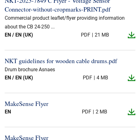
NKT-​2025-​7849 C Flyer -​ Voltage Sensor
Über uns
Connector-​without-​cropmarks-​PRINT.​pdf
Commercial product leaflet/flyer providing information
Geschäftsführung
Nachhaltigkeit
about the CB 24-250 ...
Unsere Geschichte
EN / EN (UK)
PDF
21 MB
Produktion
Karriere
NKT guidelines for wooden cable drums.​pdf
Europacable
Drum brochure Asnaes
EN / EN (UK)
Einkauf
PDF
4 MB
MakeSense Flyer
EN
PDF
2 MB
MakeSense Flyer