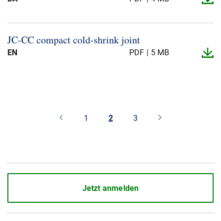
JC-​CC compact cold-​shrink joint
EN
PDF
5 MB
1
2
3
Jetzt anmelden