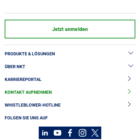
Über uns
Geschäftsführung
Nachhaltigkeit
Jetzt anmelden
Unsere Geschichte
Produktion
PRODUKTE & LÖSUNGEN
Karriere
Europacable
ÜBER NKT
Hochspannung
Einkauf
KARRIEREPORTAL
Kabelgarnituren
News & Presse
Mittelspannungskabel
KONTAKT AUFNEHMEN
Unsere Geschichte
Niederspannungskabel
Investoren
WHISTLEBLOWER-HOTLINE
Kabelservice
Nachhaltigkeit
FOLGEN SIE UNS AUF
Kontakt