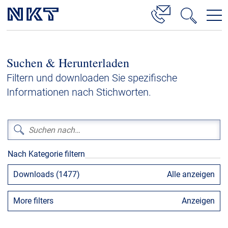
Produkte & Lösungen
Suchen & Herunterladen
Hochspannung
Filtern und downloaden Sie spezifische
Kabelservice
Informationen nach Stichworten.
Mittelspannung
Niederspannung
Kabelgarnituren
Nach Kategorie filtern
Referenzen
Downloads (1477)
Alle anzeigen
Downloads
More filters
Anzeigen
Presse & Events