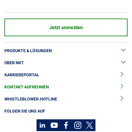
Über uns
Geschäftsführung
Nachhaltigkeit
Jetzt anmelden
Unsere Geschichte
Produktion
PRODUKTE & LÖSUNGEN
Karriere
Europacable
ÜBER NKT
Hochspannung
Einkauf
KARRIEREPORTAL
Kabelgarnituren
News & Presse
Mittelspannungskabel
KONTAKT AUFNEHMEN
Unsere Geschichte
Niederspannungskabel
Investoren
WHISTLEBLOWER-HOTLINE
Kabelservice
Nachhaltigkeit
FOLGEN SIE UNS AUF
Kontakt