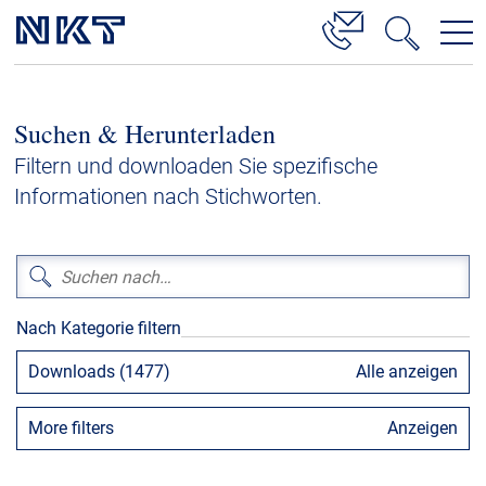
Produkte & Lösungen
Suchen & Herunterladen
Hochspannung
Filtern und downloaden Sie spezifische
Kabelservice
Informationen nach Stichworten.
Mittelspannung
Niederspannung
Kabelgarnituren
Nach Kategorie filtern
Referenzen
Downloads (1477)
Alle anzeigen
Downloads
More filters
Anzeigen
Presse & Events