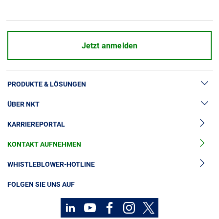
Über uns
Geschäftsführung
Nachhaltigkeit
Jetzt anmelden
Unsere Geschichte
Produktion
PRODUKTE & LÖSUNGEN
Karriere
Europacable
ÜBER NKT
Hochspannung
Einkauf
KARRIEREPORTAL
Kabelgarnituren
News & Presse
Mittelspannungskabel
KONTAKT AUFNEHMEN
Unsere Geschichte
Niederspannungskabel
Investoren
WHISTLEBLOWER-HOTLINE
Kabelservice
Nachhaltigkeit
FOLGEN SIE UNS AUF
Kontakt