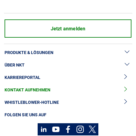
Jetzt anmelden
PRODUKTE & LÖSUNGEN
ÜBER NKT
Hochspannung
KARRIEREPORTAL
Kabelgarnituren
News & Presse
Mittelspannungskabel
KONTAKT AUFNEHMEN
Unsere Geschichte
Niederspannungskabel
Investoren
WHISTLEBLOWER-HOTLINE
Kabelservice
Nachhaltigkeit
FOLGEN SIE UNS AUF
Kontakt