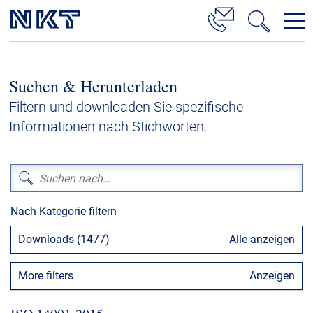
Produkte & Lösungen
Suchen & Herunterladen
Hochspannung
Filtern und downloaden Sie spezifische
Kabelservice
Informationen nach Stichworten.
Mittelspannung
Niederspannung
Kabelgarnituren
Nach Kategorie filtern
Referenzen
Downloads (1477)
Alle anzeigen
Downloads
More filters
Anzeigen
Presse & Events