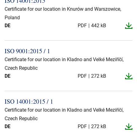
ISO 14001:2015
Über uns
Certificate for our location in Knurów and Warszowice,
Poland
Geschäftsführung
Nachhaltigkeit
DE
PDF
442 kB
Unsere Geschichte
Produktion
ISO 9001:2015 / 1
Karriere
Certificate for our location in Kladno and Velké Meziříčí,
Europacable
Czech Republic
DE
Einkauf
PDF
272 kB
ISO 14001:2015 / 1
Certificate for our location in Kladno and Velké Meziříčí,
Czech Republic
DE
PDF
272 kB