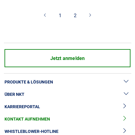
Über uns
1
2
Geschäftsführung
Nachhaltigkeit
Unsere Geschichte
Produktion
Karriere
Jetzt anmelden
Europacable
Einkauf
PRODUKTE & LÖSUNGEN
ÜBER NKT
Hochspannung
KARRIEREPORTAL
Kabelgarnituren
News & Presse
Mittelspannungskabel
KONTAKT AUFNEHMEN
Unsere Geschichte
Niederspannungskabel
Investoren
WHISTLEBLOWER-HOTLINE