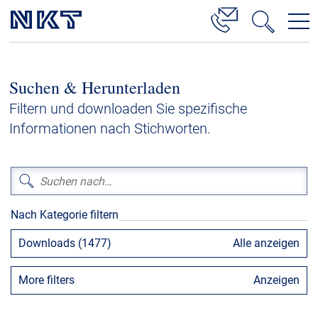
Produkte & Lösungen
Suchen & Herunterladen
Hochspannung
Filtern und downloaden Sie spezifische
Kabelservice
Informationen nach Stichworten.
Mittelspannung
Niederspannung
Kabelgarnituren
Nach Kategorie filtern
Referenzen
Downloads (1477)
Alle anzeigen
Downloads
More filters
Anzeigen
Presse & Events