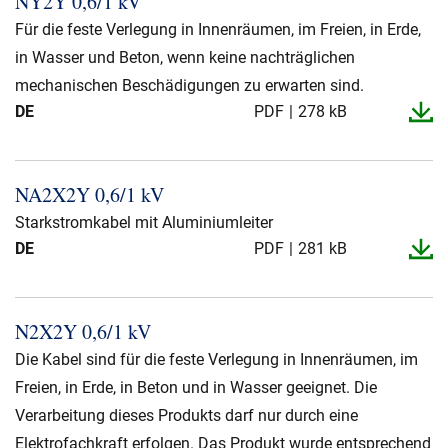
NY2Y 0,6/1 kV
Über uns
Für die feste Verlegung in Innenräumen, im Freien, in Erde,
in Wasser und Beton, wenn keine nachträglichen
Geschäftsführung
Nachhaltigkeit
mechanischen Beschädigungen zu erwarten sind.
Unsere Geschichte
DE
PDF
278 kB
Produktion
Karriere
NA2X2Y 0,6/1 kV
Europacable
Starkstromkabel mit Aluminiumleiter
DE
Einkauf
PDF
281 kB
N2X2Y 0,6/1 kV
Die Kabel sind für die feste Verlegung in Innenräumen, im
Freien, in Erde, in Beton und in Wasser geeignet. Die
Verarbeitung dieses Produkts darf nur durch eine
Elektrofachkraft erfolgen. Das Produkt wurde entsprechend