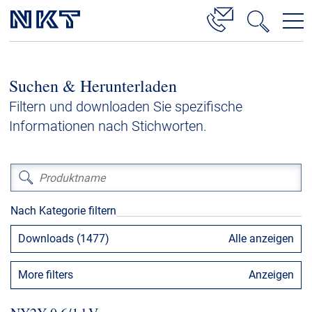
Produkte & Lösungen
Suchen & Herunterladen
Hochspannung
Filtern und downloaden Sie spezifische
Kabelservice
Informationen nach Stichworten.
Mittelspannung
Niederspannung
Kabelgarnituren
Nach Kategorie filtern
Referenzen
Downloads (1477)
Alle anzeigen
Downloads
More filters
Anzeigen
Presse & Events