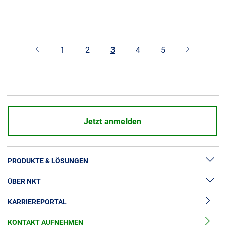
1
2
3
4
5
Jetzt anmelden
PRODUKTE & LÖSUNGEN
ÜBER NKT
Hochspannung
KARRIEREPORTAL
Kabelgarnituren
News & Presse
Mittelspannungskabel
KONTAKT AUFNEHMEN
Unsere Geschichte