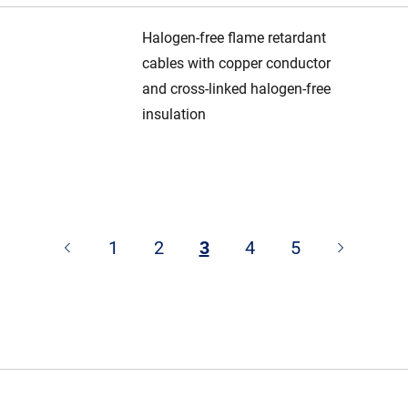
Halogen-free flame retardant
cables with copper conductor
and cross-linked halogen-free
insulation
1
2
3
4
5