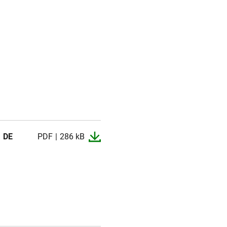
DE
PDF
286 kB