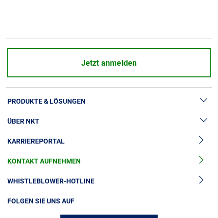
REV. 01
PDF
110 kB
Jetzt anmelden
PRODUKTE & LÖSUNGEN
ÜBER NKT
Hochspannung
KARRIEREPORTAL
Kabelgarnituren
News & Presse
Mittelspannungskabel
KONTAKT AUFNEHMEN
Unsere Geschichte
Niederspannungskabel
Investoren
WHISTLEBLOWER-HOTLINE
Kabelservice
Nachhaltigkeit
FOLGEN SIE UNS AUF
Kontakt