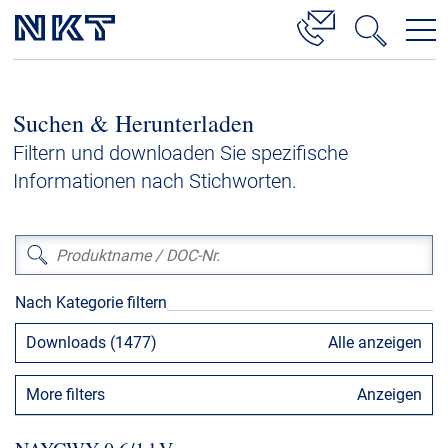
Produkte & Lösungen
Suchen & Herunterladen
Hochspannung
Filtern und downloaden Sie spezifische
Kabelservice
Informationen nach Stichworten.
Mittelspannung
Niederspannung
Kabelgarnituren
Nach Kategorie filtern
Referenzen
Downloads (1477)
Alle anzeigen
Downloads
More filters
Anzeigen
Presse & Events