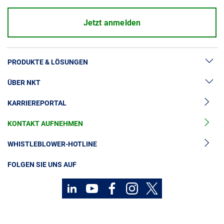
Jetzt anmelden
PRODUKTE & LÖSUNGEN
ÜBER NKT
Hochspannung
KARRIEREPORTAL
Kabelgarnituren
News & Presse
Mittelspannungskabel
KONTAKT AUFNEHMEN
Unsere Geschichte
Niederspannungskabel
Investoren
WHISTLEBLOWER-HOTLINE
Kabelservice
Nachhaltigkeit
FOLGEN SIE UNS AUF
Kontakt
Karriere