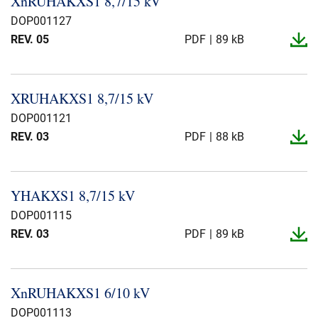
XnRUHAKXS1 8,7/15 kV
Über uns
DOP001127
REV. 05
PDF
89 kB
Geschäftsführung
Nachhaltigkeit
Unsere Geschichte
XRUHAKXS1 8,7/15 kV
Produktion
DOP001121
Karriere
REV. 03
PDF
88 kB
Europacable
Einkauf
YHAKXS1 8,7/15 kV
DOP001115
REV. 03
PDF
89 kB
XnRUHAKXS1 6/10 kV
DOP001113