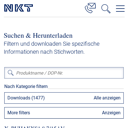
Produkte & Lösungen
Suchen & Herunterladen
Hochspannung
Filtern und downloaden Sie spezifische
Kabelservice
Informationen nach Stichworten.
Mittelspannung
Niederspannung
Kabelgarnituren
Nach Kategorie filtern
Referenzen
Downloads (1477)
Alle anzeigen
Downloads
More filters
Anzeigen
Presse & Events