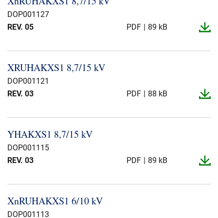
XnRUHAKXS1 8,7/15 kV
Über uns
DOP001127
REV. 05
PDF
89 kB
Geschäftsführung
Nachhaltigkeit
Unsere Geschichte
XRUHAKXS1 8,7/15 kV
Produktion
DOP001121
Karriere
REV. 03
PDF
88 kB
Europacable
Einkauf
YHAKXS1 8,7/15 kV
DOP001115
REV. 03
PDF
89 kB
XnRUHAKXS1 6/10 kV
DOP001113