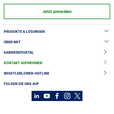
Jetzt anmelden
PRODUKTE & LÖSUNGEN
ÜBER NKT
Hochspannung
KARRIEREPORTAL
Kabelgarnituren
News & Presse
Mittelspannungskabel
KONTAKT AUFNEHMEN
Unsere Geschichte
Niederspannungskabel
Investoren
WHISTLEBLOWER-HOTLINE
Kabelservice
Nachhaltigkeit
FOLGEN SIE UNS AUF
Kontakt
Karriere