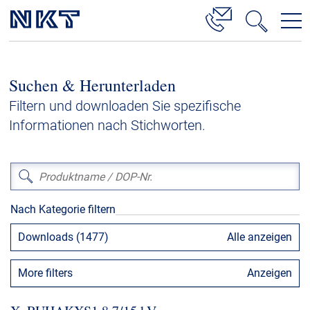
Produkte & Lösungen
Suchen & Herunterladen
Hochspannung
Filtern und downloaden Sie spezifische
Kabelservice
Informationen nach Stichworten.
Mittelspannung
Niederspannung
Kabelgarnituren
Nach Kategorie filtern
Referenzen
Downloads (1477)
Alle anzeigen
Downloads
More filters
Anzeigen
Presse & Events