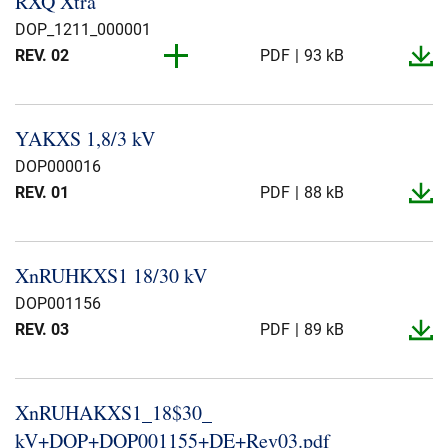
RXQ Xtra
Über uns
DOP_1211_000001
REV. 02
PDF
93 kB
Geschäftsführung
Nachhaltigkeit
REV. 01
PDF
87 kB
Unsere Geschichte
YAKXS 1,8/3 kV
Produktion
DOP000016
Karriere
REV. 01
PDF
88 kB
Europacable
Einkauf
XnRUHKXS1 18/30 kV
DOP001156
REV. 03
PDF
89 kB
XnRUHAKXS1_​18$30_​
kV+DOP+DOP001155+DE+Rev03.​pdf