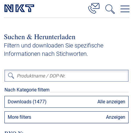
Produkte & Lösungen
Suchen & Herunterladen
Hochspannung
Filtern und downloaden Sie spezifische
Kabelservice
Informationen nach Stichworten.
Mittelspannung
Niederspannung
Kabelgarnituren
Nach Kategorie filtern
Referenzen
Downloads (1477)
Alle anzeigen
Downloads
More filters
Anzeigen
Presse & Events