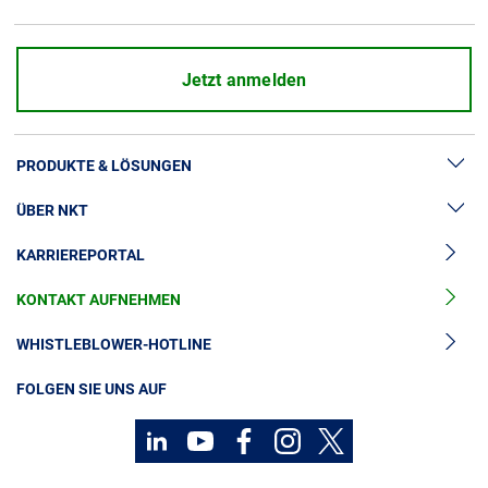
Jetzt anmelden
PRODUKTE & LÖSUNGEN
ÜBER NKT
Hochspannung
KARRIEREPORTAL
Kabelgarnituren
News & Presse
Mittelspannungskabel
KONTAKT AUFNEHMEN
Unsere Geschichte
Niederspannungskabel
Investoren
WHISTLEBLOWER-HOTLINE
Kabelservice
Nachhaltigkeit
FOLGEN SIE UNS AUF
Kontakt
Karriere