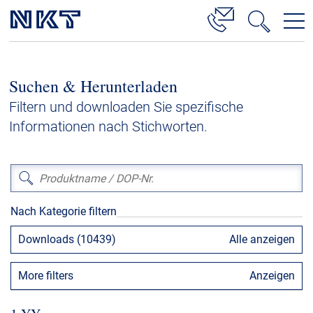
Produkte & Lösungen
Suchen & Herunterladen
Hochspannung
Filtern und downloaden Sie spezifische
Kabelservice
Informationen nach Stichworten.
Mittelspannung
Niederspannung
Kabelgarnituren
Nach Kategorie filtern
Referenzen
Downloads (10439)
Alle anzeigen
Downloads
More filters
Anzeigen
Presse & Events