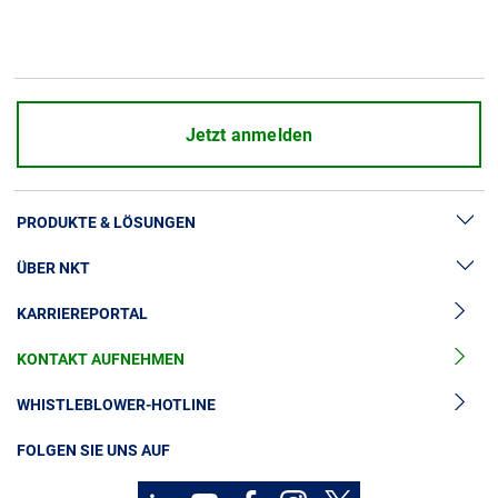
Über uns
Geschäftsführung
Nachhaltigkeit
Unsere Geschichte
Jetzt anmelden
Produktion
Karriere
PRODUKTE & LÖSUNGEN
Europacable
ÜBER NKT
Hochspannung
Einkauf
KARRIEREPORTAL
Kabelgarnituren
News & Presse
Mittelspannungskabel
KONTAKT AUFNEHMEN
Unsere Geschichte
Niederspannungskabel
Investoren
WHISTLEBLOWER-HOTLINE
Kabelservice
Nachhaltigkeit
FOLGEN SIE UNS AUF
Kontakt