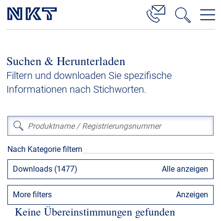
Produkte & Lösungen
Suchen & Herunterladen
Hochspannung
Filtern und downloaden Sie spezifische
Kabelservice
Informationen nach Stichworten.
Mittelspannung
Niederspannung
Kabelgarnituren
Nach Kategorie filtern
Referenzen
Downloads (1477)
Alle anzeigen
Downloads
More filters
Anzeigen
Presse & Events
Keine Übereinstimmungen gefunden