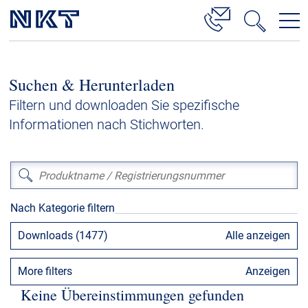
Produkte & Lösungen
Suchen & Herunterladen
Hochspannung
Filtern und downloaden Sie spezifische
Kabelservice
Informationen nach Stichworten.
Mittelspannung
Niederspannung
Kabelgarnituren
Nach Kategorie filtern
Referenzen
Downloads (1477)
Alle anzeigen
Downloads
More filters
Anzeigen
Presse & Events
Keine Übereinstimmungen gefunden