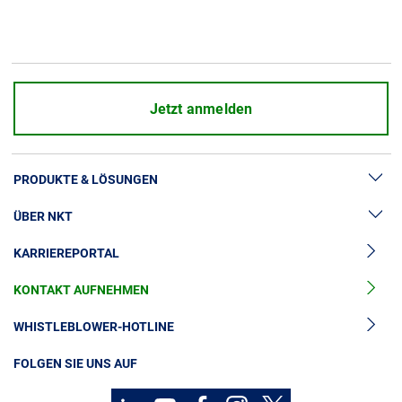
Über uns
Geschäftsführung
Nachhaltigkeit
Unsere Geschichte
Jetzt anmelden
Produktion
Karriere
PRODUKTE & LÖSUNGEN
Europacable
ÜBER NKT
Hochspannung
Einkauf
KARRIEREPORTAL
Kabelgarnituren
News & Presse
Mittelspannungskabel
KONTAKT AUFNEHMEN
Unsere Geschichte
Niederspannungskabel
Investoren
WHISTLEBLOWER-HOTLINE
Kabelservice
Nachhaltigkeit
FOLGEN SIE UNS AUF
Kontakt