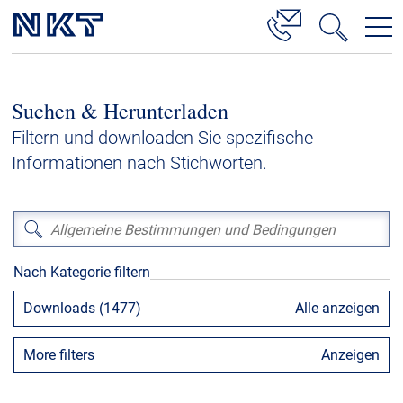
Produkte & Lösungen
Suchen & Herunterladen
Hochspannung
Filtern und downloaden Sie spezifische
Kabelservice
Informationen nach Stichworten.
Mittelspannung
Niederspannung
Kabelgarnituren
Nach Kategorie filtern
Referenzen
Downloads (1477)
Alle anzeigen
Downloads
More filters
Anzeigen
Presse & Events