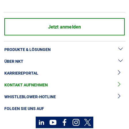
Über uns
Geschäftsführung
Nachhaltigkeit
Jetzt anmelden
Unsere Geschichte
Produktion
PRODUKTE & LÖSUNGEN
Karriere
Europacable
ÜBER NKT
Hochspannung
Einkauf
KARRIEREPORTAL
Kabelgarnituren
News & Presse
Mittelspannungskabel
KONTAKT AUFNEHMEN
Unsere Geschichte
Niederspannungskabel
Investoren
WHISTLEBLOWER-HOTLINE
Kabelservice
Nachhaltigkeit
FOLGEN SIE UNS AUF
Kontakt