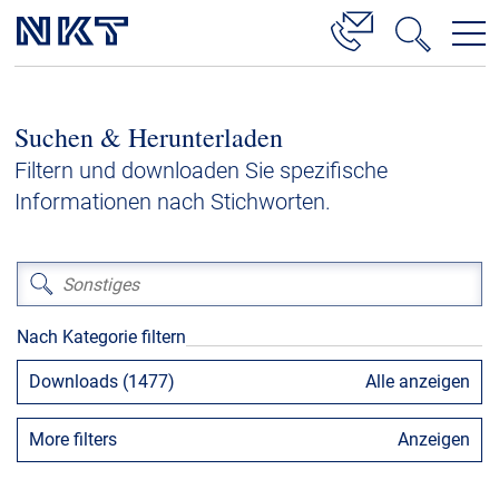
Produkte & Lösungen
Suchen & Herunterladen
Hochspannung
Filtern und downloaden Sie spezifische
Kabelservice
Informationen nach Stichworten.
Mittelspannung
Niederspannung
Kabelgarnituren
Nach Kategorie filtern
Referenzen
Downloads (1477)
Alle anzeigen
Downloads
More filters
Anzeigen
Presse & Events