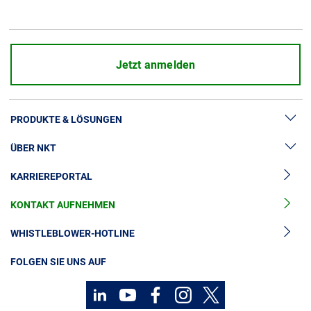
Über uns
Geschäftsführung
Nachhaltigkeit
Jetzt anmelden
Unsere Geschichte
Produktion
PRODUKTE & LÖSUNGEN
Karriere
Europacable
ÜBER NKT
Hochspannung
Einkauf
KARRIEREPORTAL
Kabelgarnituren
News & Presse
Mittelspannungskabel
KONTAKT AUFNEHMEN
Unsere Geschichte
Niederspannungskabel
Investoren
WHISTLEBLOWER-HOTLINE
Kabelservice
Nachhaltigkeit
FOLGEN SIE UNS AUF
Kontakt