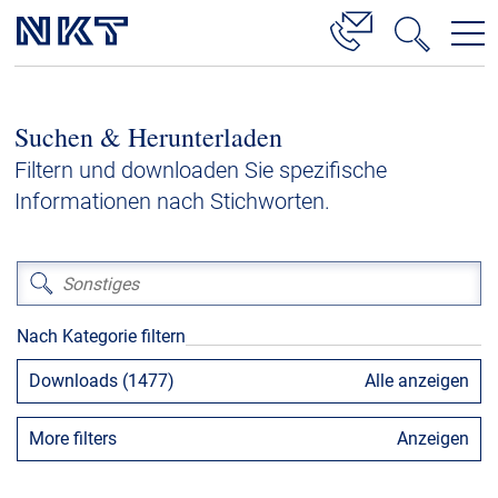
Produkte & Lösungen
Suchen & Herunterladen
Hochspannung
Filtern und downloaden Sie spezifische
Kabelservice
Informationen nach Stichworten.
Mittelspannung
Niederspannung
Kabelgarnituren
Nach Kategorie filtern
Referenzen
Downloads (1477)
Alle anzeigen
Downloads
More filters
Anzeigen
Presse & Events