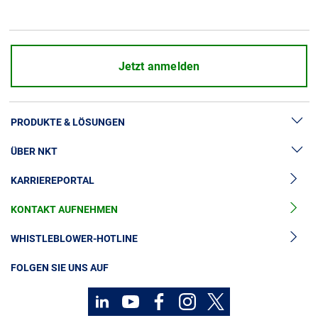
Über uns
Geschäftsführung
Nachhaltigkeit
Jetzt anmelden
Unsere Geschichte
Produktion
PRODUKTE & LÖSUNGEN
Karriere
Europacable
ÜBER NKT
Hochspannung
Einkauf
KARRIEREPORTAL
Kabelgarnituren
News & Presse
Mittelspannungskabel
KONTAKT AUFNEHMEN
Unsere Geschichte
Niederspannungskabel
Investoren
WHISTLEBLOWER-HOTLINE
Kabelservice
Nachhaltigkeit
FOLGEN SIE UNS AUF
Kontakt