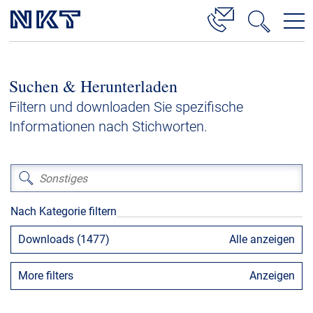
Produkte & Lösungen
Suchen & Herunterladen
Hochspannung
Filtern und downloaden Sie spezifische
Kabelservice
Informationen nach Stichworten.
Mittelspannung
Niederspannung
Kabelgarnituren
Nach Kategorie filtern
Referenzen
Downloads (1477)
Alle anzeigen
Downloads
More filters
Anzeigen
Presse & Events