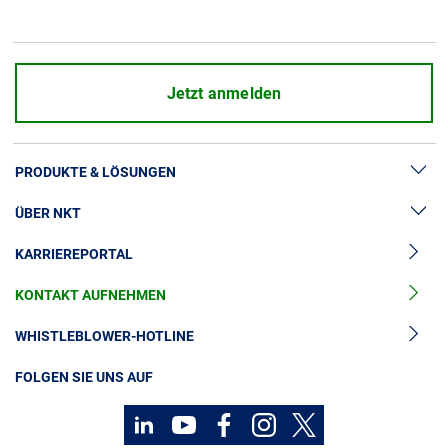
Über uns
Geschäftsführung
Nachhaltigkeit
Jetzt anmelden
Unsere Geschichte
Produktion
PRODUKTE & LÖSUNGEN
Karriere
Europacable
ÜBER NKT
Hochspannung
Einkauf
KARRIEREPORTAL
Kabelgarnituren
News & Presse
Mittelspannungskabel
KONTAKT AUFNEHMEN
Unsere Geschichte
Niederspannungskabel
Investoren
WHISTLEBLOWER-HOTLINE
Kabelservice
Nachhaltigkeit
FOLGEN SIE UNS AUF
Kontakt