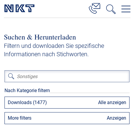
Produkte & Lösungen
Suchen & Herunterladen
Hochspannung
Filtern und downloaden Sie spezifische
Kabelservice
Informationen nach Stichworten.
Mittelspannung
Niederspannung
Kabelgarnituren
Nach Kategorie filtern
Referenzen
Downloads (1477)
Alle anzeigen
Downloads
More filters
Anzeigen
Presse & Events