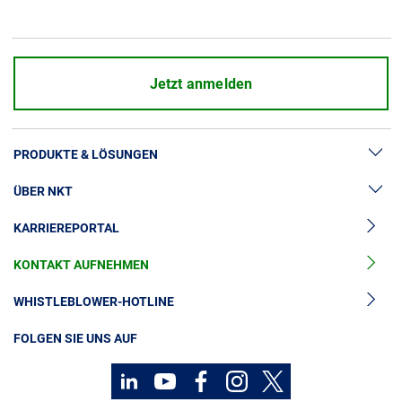
Über uns
Geschäftsführung
Nachhaltigkeit
Jetzt anmelden
Unsere Geschichte
Produktion
PRODUKTE & LÖSUNGEN
Karriere
Europacable
ÜBER NKT
Hochspannung
Einkauf
KARRIEREPORTAL
Kabelgarnituren
News & Presse
Mittelspannungskabel
KONTAKT AUFNEHMEN
Unsere Geschichte
Niederspannungskabel
Investoren
WHISTLEBLOWER-HOTLINE
Kabelservice
Nachhaltigkeit
FOLGEN SIE UNS AUF
Kontakt