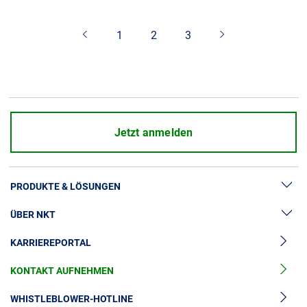
Über uns
1
2
3
Geschäftsführung
Nachhaltigkeit
Unsere Geschichte
Produktion
Karriere
Jetzt anmelden
Europacable
Einkauf
PRODUKTE & LÖSUNGEN
ÜBER NKT
Hochspannung
KARRIEREPORTAL
Kabelgarnituren
News & Presse
Mittelspannungskabel
KONTAKT AUFNEHMEN
Unsere Geschichte
Niederspannungskabel
Investoren
WHISTLEBLOWER-HOTLINE