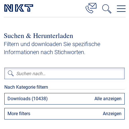
Produkte & Lösungen
Suchen & Herunterladen
Hochspannung
Filtern und downloaden Sie spezifische
Kabelservice
Informationen nach Stichworten.
Mittelspannung
Niederspannung
Kabelgarnituren
Nach Kategorie filtern
Referenzen
Downloads (10438)
Alle anzeigen
Downloads
More filters
Anzeigen
Presse & Events