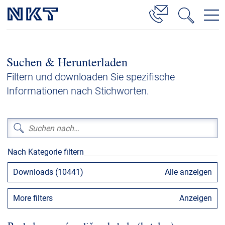
Produkte & Lösungen
Suchen & Herunterladen
Hochspannung
Filtern und downloaden Sie spezifische
Kabelservice
Informationen nach Stichworten.
Mittelspannung
Niederspannung
Kabelgarnituren
Nach Kategorie filtern
Referenzen
Downloads (10441)
Alle anzeigen
Downloads
More filters
Anzeigen
Presse & Events