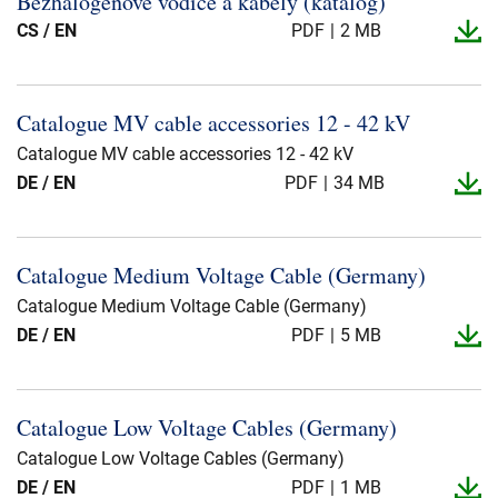
Bezhalogenové vodiče a kabely (katalog)
Über uns
CS / EN
PDF
2 MB
Geschäftsführung
Nachhaltigkeit
Catalogue MV cable accessories 12 -​ 42 kV
Unsere Geschichte
Catalogue MV cable accessories 12 - 42 kV
Produktion
DE / EN
PDF
34 MB
Karriere
Europacable
Catalogue Medium Voltage Cable (Germany)
Einkauf
Catalogue Medium Voltage Cable (Germany)
DE / EN
PDF
5 MB
Catalogue Low Voltage Cables (Germany)
Catalogue Low Voltage Cables (Germany)
DE / EN
PDF
1 MB