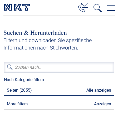
Produkte & Lösungen
Suchen & Herunterladen
Hochspannung
Filtern und downloaden Sie spezifische
Kabelservice
Informationen nach Stichworten.
Mittelspannung
Niederspannung
Kabelgarnituren
Nach Kategorie filtern
Referenzen
Seiten (2055)
Alle anzeigen
Downloads
More filters
Anzeigen
Presse & Events