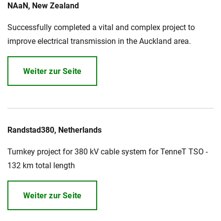
NAaN, New Zealand
Über uns
Successfully completed a vital and complex project to
Geschäftsführung
Nachhaltigkeit
improve electrical transmission in the Auckland area.
Unsere Geschichte
Produktion
Weiter zur Seite
Karriere
Europacable
Einkauf
Randstad380, Netherlands
Turnkey project for 380 kV cable system for TenneT TSO -
132 km total length
Weiter zur Seite