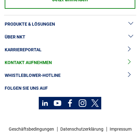
PRODUKTE & LÖSUNGEN
ÜBER NKT
Hochspannung
KARRIEREPORTAL
Kabelgarnituren
News & Presse
Mittelspannungskabel
KONTAKT AUFNEHMEN
Unsere Geschichte
Niederspannungskabel
Investoren
WHISTLEBLOWER-HOTLINE
Kabelservice
Nachhaltigkeit
FOLGEN SIE UNS AUF
Kontakt
Karriere
Investoren
Geschäftsbedingungen
Datenschutzerklärung
Impressum
Mediacenter