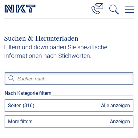
Produkte & Lösungen
Suchen & Herunterladen
Hochspannung
Filtern und downloaden Sie spezifische
Kabelservice
Informationen nach Stichworten.
Mittelspannung
Niederspannung
Kabelgarnituren
Nach Kategorie filtern
Referenzen
Seiten (316)
Alle anzeigen
Downloads
More filters
Anzeigen
Presse & Events