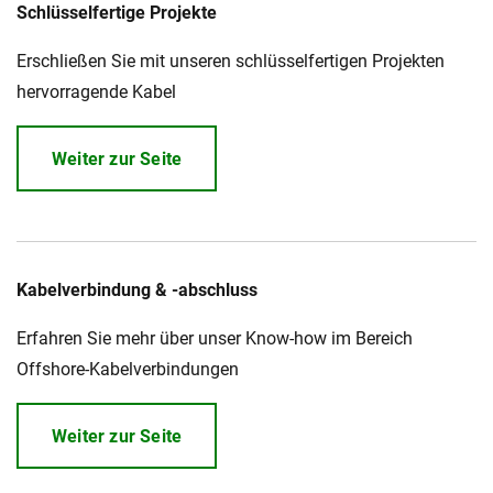
Schlüsselfertige Projekte
Über uns
Erschließen Sie mit unseren schlüsselfertigen Projekten
Geschäftsführung
Nachhaltigkeit
hervorragende Kabel
Unsere Geschichte
Produktion
Weiter zur Seite
Karriere
Europacable
Einkauf
Kabelverbindung & -abschluss
Erfahren Sie mehr über unser Know-how im Bereich
Offshore-Kabelverbindungen
Weiter zur Seite