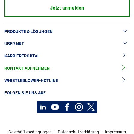
Jetzt anmelden
PRODUKTE & LÖSUNGEN
ÜBER NKT
Hochspannung
KARRIEREPORTAL
Kabelgarnituren
News & Presse
Mittelspannungskabel
KONTAKT AUFNEHMEN
Unsere Geschichte
Niederspannungskabel
Investoren
WHISTLEBLOWER-HOTLINE
Kabelservice
Nachhaltigkeit
FOLGEN SIE UNS AUF
Kontakt
Karriere
Investoren
Geschäftsbedingungen
Datenschutzerklärung
Impressum