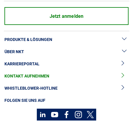
Jetzt anmelden
PRODUKTE & LÖSUNGEN
ÜBER NKT
Hochspannung
KARRIEREPORTAL
Kabelgarnituren
News & Presse
Mittelspannungskabel
KONTAKT AUFNEHMEN
Unsere Geschichte
Niederspannungskabel
Investoren
WHISTLEBLOWER-HOTLINE
Kabelservice
Nachhaltigkeit
FOLGEN SIE UNS AUF
Kontakt
Karriere