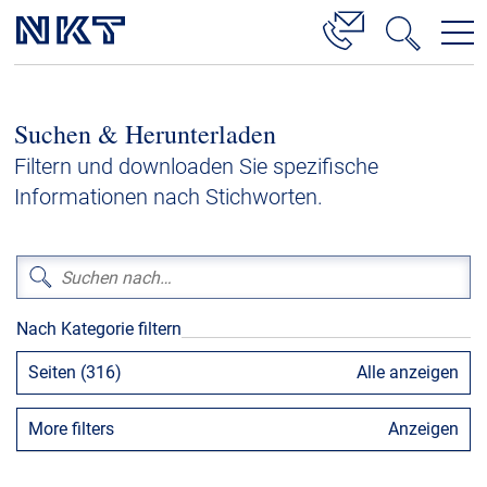
Produkte & Lösungen
Suchen & Herunterladen
Hochspannung
Filtern und downloaden Sie spezifische
Kabelservice
Informationen nach Stichworten.
Mittelspannung
Niederspannung
Kabelgarnituren
Nach Kategorie filtern
Referenzen
Seiten (316)
Alle anzeigen
Downloads
More filters
Anzeigen
Presse & Events