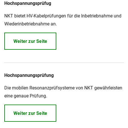
Hochspannungsprüfug
Über uns
NKT bietet HV-Kabelprüfungen für die Inbetriebnahme und
Geschäftsführung
Nachhaltigkeit
Wiederinbetriebnahme an.
Unsere Geschichte
Produktion
Weiter zur Seite
Karriere
Europacable
Einkauf
Hochspannungsprüfung
Die mobilen Resonanzprüfsysteme von NKT gewährleisten
eine genaue Prüfung.
Weiter zur Seite