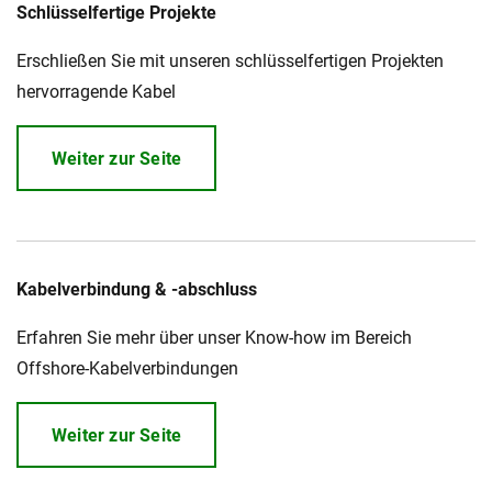
Schlüsselfertige Projekte
Über uns
Erschließen Sie mit unseren schlüsselfertigen Projekten
Geschäftsführung
Nachhaltigkeit
hervorragende Kabel
Unsere Geschichte
Produktion
Weiter zur Seite
Karriere
Europacable
Einkauf
Kabelverbindung & -abschluss
Erfahren Sie mehr über unser Know-how im Bereich
Offshore-Kabelverbindungen
Weiter zur Seite