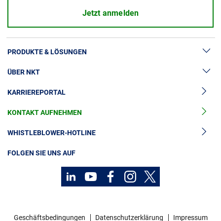
Jetzt anmelden
PRODUKTE & LÖSUNGEN
ÜBER NKT
Hochspannung
KARRIEREPORTAL
Kabelgarnituren
News & Presse
Mittelspannungskabel
KONTAKT AUFNEHMEN
Unsere Geschichte
Niederspannungskabel
Investoren
WHISTLEBLOWER-HOTLINE
Kabelservice
Nachhaltigkeit
FOLGEN SIE UNS AUF
Kontakt
Karriere
Investoren
Geschäftsbedingungen
Datenschutzerklärung
Impressum