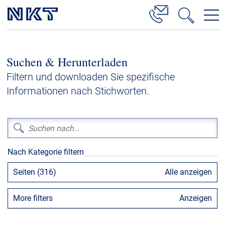
Produkte & Lösungen
Suchen & Herunterladen
Hochspannung
Filtern und downloaden Sie spezifische
Kabelservice
Informationen nach Stichworten.
Mittelspannung
Niederspannung
Kabelgarnituren
Nach Kategorie filtern
Referenzen
Seiten (316)
Alle anzeigen
Downloads
More filters
Anzeigen
Presse & Events