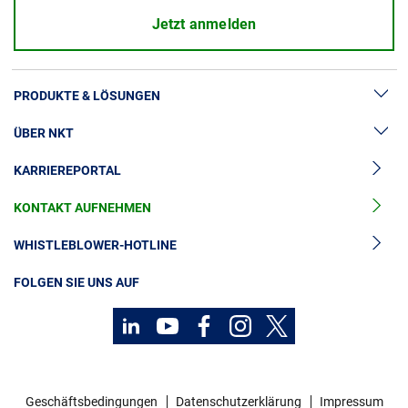
Jetzt anmelden
PRODUKTE & LÖSUNGEN
ÜBER NKT
Hochspannung
KARRIEREPORTAL
Kabelgarnituren
News & Presse
Mittelspannungskabel
KONTAKT AUFNEHMEN
Unsere Geschichte
Niederspannungskabel
Investoren
WHISTLEBLOWER-HOTLINE
Kabelservice
Nachhaltigkeit
FOLGEN SIE UNS AUF
Kontakt
Karriere
Investoren
Geschäftsbedingungen
Datenschutzerklärung
Impressum