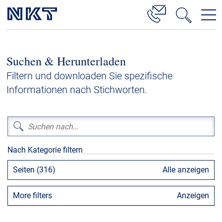
Produkte & Lösungen
Suchen & Herunterladen
Hochspannung
Filtern und downloaden Sie spezifische
Kabelservice
Informationen nach Stichworten.
Mittelspannung
Niederspannung
Kabelgarnituren
Nach Kategorie filtern
Referenzen
Seiten (316)
Alle anzeigen
Downloads
More filters
Anzeigen
Presse & Events