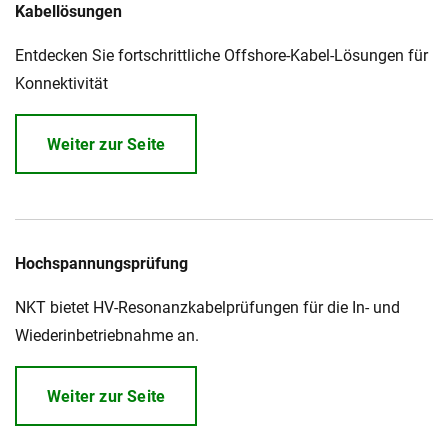
Kabellösungen
Über uns
Entdecken Sie fortschrittliche Offshore-Kabel-Lösungen für
Geschäftsführung
Nachhaltigkeit
Konnektivität
Unsere Geschichte
Produktion
Weiter zur Seite
Karriere
Europacable
Einkauf
Hochspannungsprüfung
NKT bietet HV-Resonanzkabelprüfungen für die In- und
Wiederinbetriebnahme an.
Weiter zur Seite