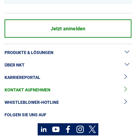
Jetzt anmelden
PRODUKTE & LÖSUNGEN
ÜBER NKT
Hochspannung
KARRIEREPORTAL
Kabelgarnituren
News & Presse
Mittelspannungskabel
KONTAKT AUFNEHMEN
Unsere Geschichte
Niederspannungskabel
Investoren
WHISTLEBLOWER-HOTLINE
Kabelservice
Nachhaltigkeit
FOLGEN SIE UNS AUF
Kontakt