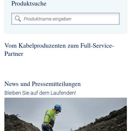
Produktsuche
Über uns
Geschäftsführung
Nachhaltigkeit
Unsere Geschichte
Produktion
Vom Kabelproduzenten zum Full-Service-
Partner
Karriere
Europacable
Einkauf
News und Pressemitteilungen
Bleiben Sie auf dem Laufenden!