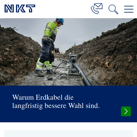
Produkte & Lösungen
Hochspannung
Kabelservice
Mittelspannung
Niederspannung
Kabelgarnituren
Warum Erdkabel die
Referenzen
langfristig bessere Wahl sind.
Downloads
Presse & Events