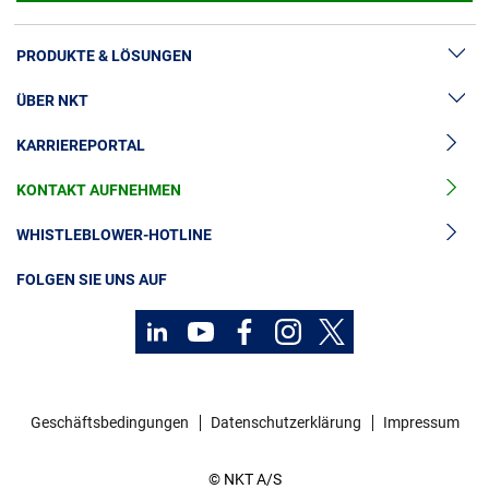
Über uns
PRODUKTE & LÖSUNGEN
Geschäftsführung
Nachhaltigkeit
ÜBER NKT
Hochspannung
Unsere Geschichte
KARRIEREPORTAL
Kabelgarnituren
News & Presse
Produktion
Mittelspannungskabel
KONTAKT AUFNEHMEN
Unsere Geschichte
Karriere
Niederspannungskabel
Investoren
Europacable
WHISTLEBLOWER-HOTLINE
Kabelservice
Einkauf
Nachhaltigkeit
FOLGEN SIE UNS AUF
Kontakt
Karriere
Investoren
Geschäftsbedingungen
Datenschutzerklärung
Impressum
Mediacenter
© NKT A/S