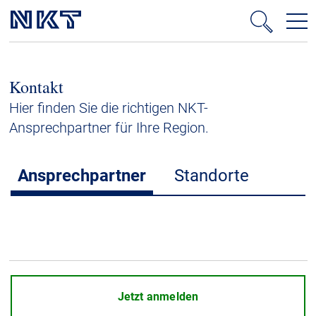
Produkte & Lösungen
Kontakt
Hochspannung
Hier finden Sie die richtigen NKT-
Kabelservice
Ansprechpartner für Ihre Region.
Mittelspannung
Niederspannung
Ansprechpartner
Standorte
Kabelgarnituren
Referenzen
Downloads
Presse & Events
Jetzt anmelden