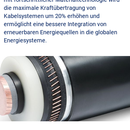
Über uns
die maximale Kraftübertragung von
Kabelsystemen um 20% erhöhen und
Geschäftsführung
Nachhaltigkeit
ermöglicht eine bessere Integration von
erneuerbaren Energiequellen in die globalen
Unsere Geschichte
Energiesysteme.
Produktion
Karriere
Europacable
Einkauf