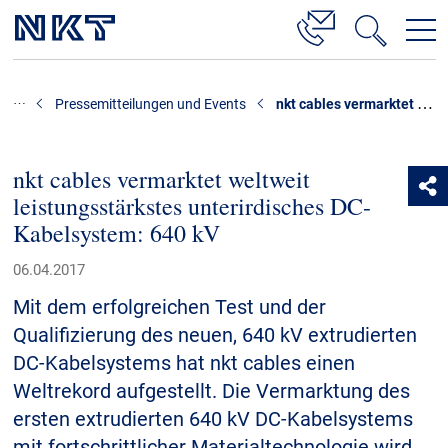
Produkte & Lösungen
nkt cables vermarktet weltweit leistungsstärkstes unterirdisches DC-Kabelsystem: 640 kV
Pressemitteilungen und Events
Hochspannung
Kabelservice
nkt cables vermarktet weltweit
leistungsstärkstes unterirdisches DC-
Mittelspannung
Kabelsystem: 640 kV
Niederspannung
06.04.2017
Kabelgarnituren
Mit dem erfolgreichen Test und der
Referenzen
Qualifizierung des neuen, 640 kV extrudierten
DC-Kabelsystems hat nkt cables einen
Downloads
Weltrekord aufgestellt. Die Vermarktung des
ersten extrudierten 640 kV DC-Kabelsystems
Presse & Events
mit fortschrittlicher Materialtechnologie wird