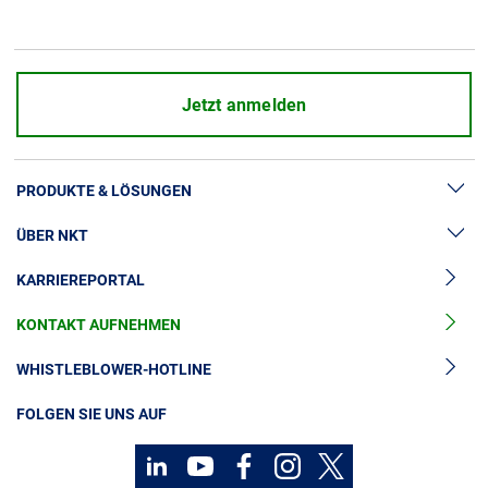
Jetzt anmelden
PRODUKTE & LÖSUNGEN
ÜBER NKT
Hochspannung
KARRIEREPORTAL
Kabelgarnituren
News & Presse
Mittelspannungskabel
KONTAKT AUFNEHMEN
Unsere Geschichte
Niederspannungskabel
Investoren
WHISTLEBLOWER-HOTLINE
Kabelservice
Nachhaltigkeit
FOLGEN SIE UNS AUF
Kontakt