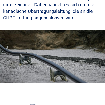
unterzeichnet. Dabei handelt es sich um die
Über uns
kanadische Übertragungsleitung, die an die
CHPE-Leitung angeschlossen wird.
Geschäftsführung
Nachhaltigkeit
Unsere Geschichte
Produktion
Karriere
Europacable
Einkauf