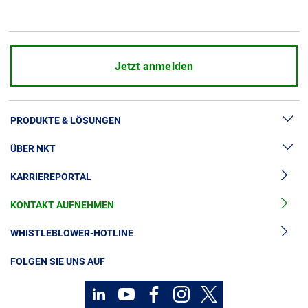
Jetzt anmelden
PRODUKTE & LÖSUNGEN
ÜBER NKT
Hochspannung
KARRIEREPORTAL
Kabelgarnituren
News & Presse
Mittelspannungskabel
KONTAKT AUFNEHMEN
Unsere Geschichte
Niederspannungskabel
Investoren
WHISTLEBLOWER-HOTLINE
Kabelservice
Nachhaltigkeit
FOLGEN SIE UNS AUF
Kontakt