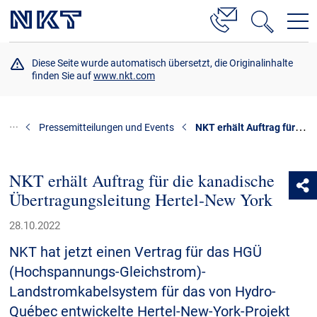
Produkte & Lösungen
Diese Seite wurde automatisch übersetzt, die Originalinhalte
finden Sie auf
www.nkt.com
Hochspannung
Kabelservice
NKT erhält Auftrag für die kanadische Übertragungsleitung Hertel-New York
Pressemitteilungen und Events
Mittelspannung
Niederspannung
NKT erhält Auftrag für die kanadische
Kabelgarnituren
Übertragungsleitung Hertel-New York
Referenzen
28.10.2022
NKT hat jetzt einen Vertrag für das HGÜ
Downloads
(Hochspannungs-Gleichstrom)-
Landstromkabelsystem für das von Hydro-
Presse & Events
Québec entwickelte Hertel-New-York-Projekt