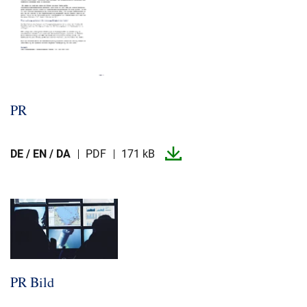
PR
DE / EN / DA
PDF
171 kB
PR Bild