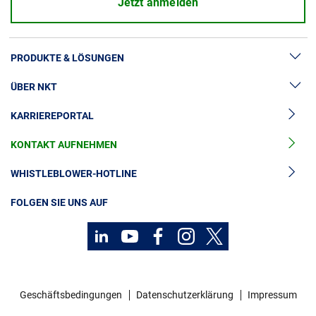
Jetzt anmelden
PRODUKTE & LÖSUNGEN
ÜBER NKT
Hochspannung
KARRIEREPORTAL
Kabelgarnituren
News & Presse
Mittelspannungskabel
KONTAKT AUFNEHMEN
Unsere Geschichte
Niederspannungskabel
Investoren
WHISTLEBLOWER-HOTLINE
Kabelservice
Nachhaltigkeit
FOLGEN SIE UNS AUF
Kontakt
Karriere
Investoren
Geschäftsbedingungen
Datenschutzerklärung
Impressum