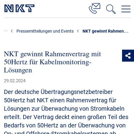
Produkte & Lösungen
NKT gewinnt Rahmenvertrag mit 50Hertz für Kabelmonitoring-Lösungen
Pressemitteilungen und Events
Hochspannung
Kabelservice
NKT gewinnt Rahmenvertrag mit
50Hertz für Kabelmonitoring-
Mittelspannung
Lösungen
Niederspannung
29.02.2024
Kabelgarnituren
Der deutsche Übertragungsnetzbetreiber
Referenzen
50Hertz hat NKT einen Rahmenvertrag für
Lösungen zur Überwachung von Stromkabeln
Downloads
erteilt. Der Vertrag deckt einen großen Teil des
Bedarfs von 50Hertz an der Überwachung von
Presse & Events
On- und Offshore-Stromkabelsystemen ab.