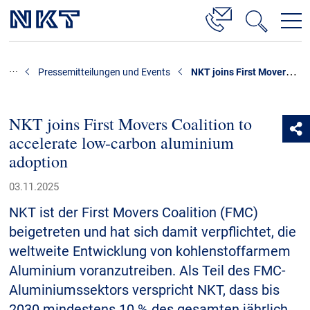
Produkte & Lösungen
NKT joins First Movers Coalition to accelerate low-carbon aluminium adoption
Pressemitteilungen und Events
Hochspannung
Kabelservice
NKT joins First Movers Coalition to
accelerate low-carbon aluminium
Mittelspannung
adoption
Niederspannung
03.11.2025
Kabelgarnituren
NKT ist der First Movers Coalition (FMC)
Referenzen
beigetreten und hat sich damit verpflichtet, die
weltweite Entwicklung von kohlenstoffarmem
Downloads
Aluminium voranzutreiben. Als Teil des FMC-
Aluminiumssektors verspricht NKT, dass bis
Presse & Events
2030 mindestens 10 % des gesamten jährlich