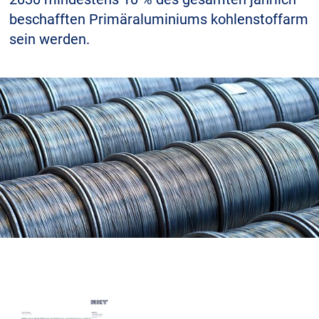
Über uns
beschafften Primäraluminiums kohlenstoffarm
sein werden.
Geschäftsführung
Nachhaltigkeit
Unsere Geschichte
Produktion
Karriere
Europacable
Einkauf