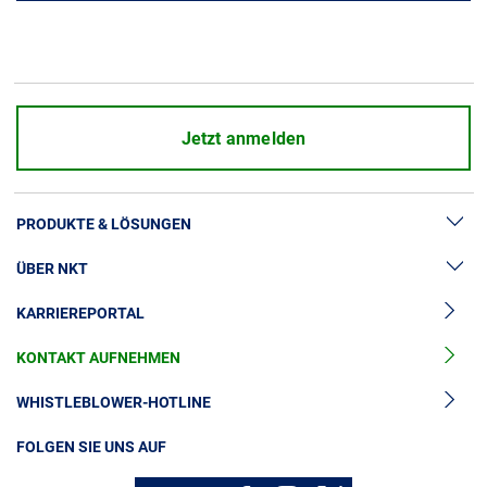
Jetzt anmelden
PRODUKTE & LÖSUNGEN
ÜBER NKT
Hochspannung
KARRIEREPORTAL
Kabelgarnituren
News & Presse
Mittelspannungskabel
KONTAKT AUFNEHMEN
Unsere Geschichte
Niederspannungskabel
Investoren
WHISTLEBLOWER-HOTLINE
Kabelservice
Nachhaltigkeit
FOLGEN SIE UNS AUF
Kontakt