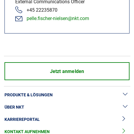
External Communications Officer
+45 22235870
pelle.fischer-nielsen@nkt.com
Jetzt anmelden
PRODUKTE & LÖSUNGEN
ÜBER NKT
Hochspannung
KARRIEREPORTAL
Kabelgarnituren
News & Presse
Mittelspannungskabel
KONTAKT AUFNEHMEN
Unsere Geschichte