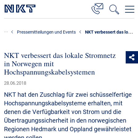
Produkte & Lösungen
NKT verbessert das lokale Stromnetz in Norwegen mit Hochspannungskabelsystemen
Pressemitteilungen und Events
Hochspannung
Kabelservice
NKT verbessert das lokale Stromnetz
in Norwegen mit
Mittelspannung
Hochspannungskabelsystemen
Niederspannung
28.06.2018
Kabelgarnituren
NKT hat den Zuschlag für zwei schüsselfertige
Referenzen
Hochspannungskabelsysteme erhalten, mit
denen die Verfügbarkeit von Strom und die
Downloads
Übertragungssicherheit in den norwegischen
Regionen Hedmark und Oppland gewährleistet
Presse & Events
werden sollen.