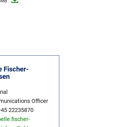
 MB
e Fischer-
lsen
rnal
unications Officer
+45 22235870
pelle.fischer-