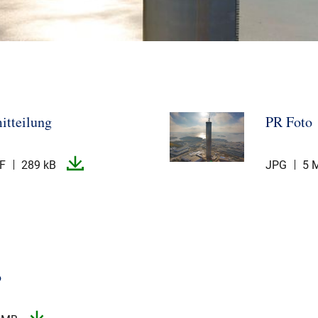
itteilung
PR Foto
F
289 kB
JPG
5 
o