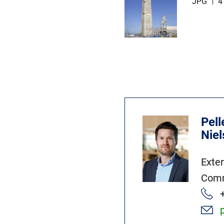
JPG
4
Pell
Nie
Exte
Comm