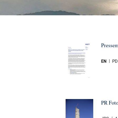
Pressem
EN
PD
PR Fot