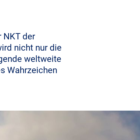
r NKT der
rd nicht nur die
igende weltweite
es Wahrzeichen