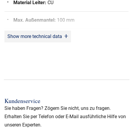
Material Leiter
:
CU
Max. Außenmantel
:
100 mm
Show more technical data
Kerntyp
:
Einfacher Kern
Anwendung
:
Stop Joint
DIN Normen
:
IEC 60141-1
Kundenservice
Sie haben Fragen? Zögern Sie nicht, uns zu fragen.
Erhalten Sie per Telefon oder E-Mail ausführliche Hilfe von
unseren Experten.