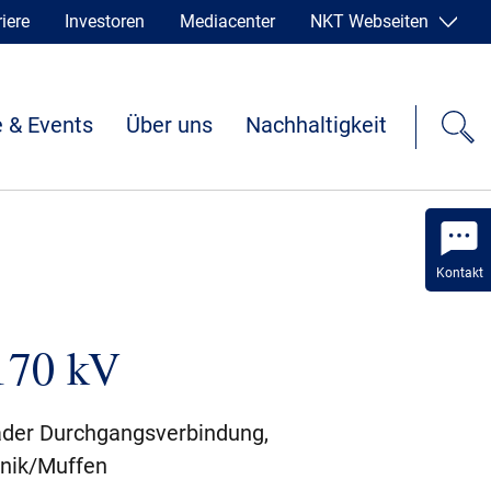
iere
Investoren
Mediacenter
NKT Webseiten
 & Events
Über uns
Nachhaltigkeit
Kontakt
170 kV
ader Durchgangsverbindung,
nik/Muffen