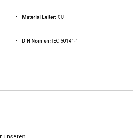
Material Leiter
:
CU
DIN Normen
:
IEC 60141-1
ür unseren