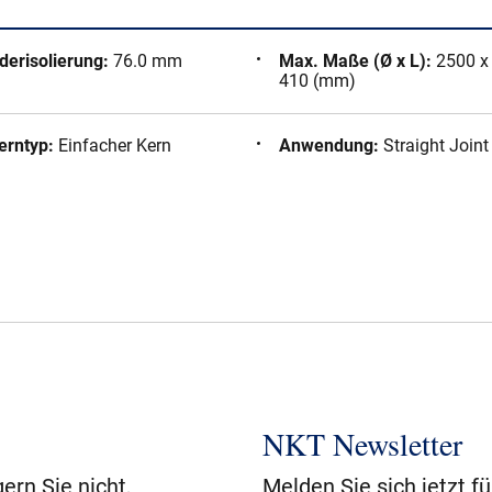
derisolierung
:
76.0 mm
Max. Maße (Ø x L)
:
2500 x
410 (mm)
erntyp
:
Einfacher Kern
Anwendung
:
Straight Joint
NKT Newsletter
ern Sie nicht,
Melden Sie sich jetzt f