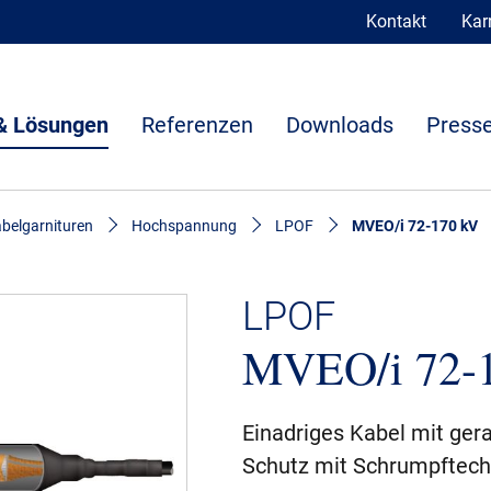
Kontakt
Karr
& Lösungen
Referenzen
Downloads
Presse
belgarnituren
Hochspannung
LPOF
MVEO/i 72-170 kV
LPOF
MVEO/i 72-
Einadriges Kabel mit ger
Schutz mit Schrumpftech