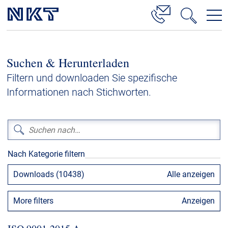
Produkte & Lösungen
Suchen & Herunterladen
Hochspannung
Filtern und downloaden Sie spezifische
Kabelservice
Informationen nach Stichworten.
Mittelspannung
Niederspannung
Kabelgarnituren
Nach Kategorie filtern
Referenzen
Downloads (10438)
Alle anzeigen
Downloads
More filters
Anzeigen
Presse & Events