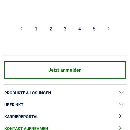
1
2
3
4
5
Jetzt anmelden
PRODUKTE & LÖSUNGEN
ÜBER NKT
Hochspannung
KARRIEREPORTAL
Kabelgarnituren
News & Presse
Mittelspannungskabel
KONTAKT AUFNEHMEN
Unsere Geschichte