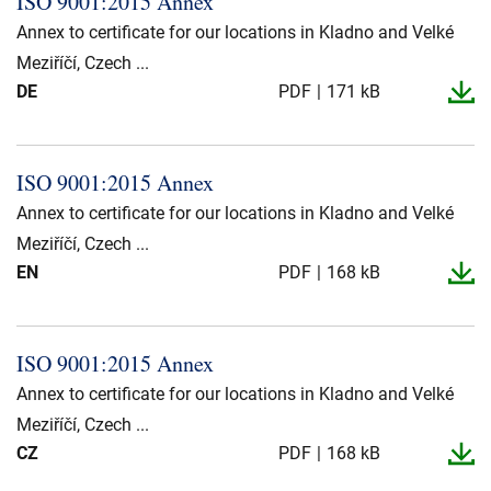
ISO 9001:2015 Annex
Über uns
Annex to certificate for our locations in Kladno and Velké
Meziříčí, Czech ...
Geschäftsführung
Nachhaltigkeit
DE
PDF
171 kB
Unsere Geschichte
Produktion
ISO 9001:2015 Annex
Karriere
Annex to certificate for our locations in Kladno and Velké
Europacable
Meziříčí, Czech ...
EN
Einkauf
PDF
168 kB
ISO 9001:2015 Annex
Annex to certificate for our locations in Kladno and Velké
Meziříčí, Czech ...
CZ
PDF
168 kB