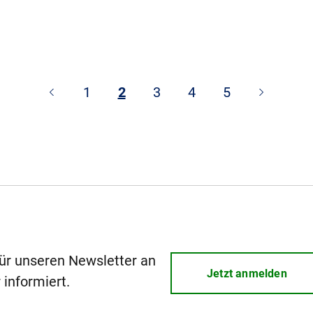
1
2
3
4
5
für unseren Newsletter an
Jetzt anmelden
 informiert.